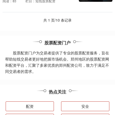
阅读：83
栏目：短线股票配资
跃着众多经验丰富的股民，他们愿意分享
自己的成功经验....
共 1 页/10 条记录
股票配资门户
股票配资门户为交易者提供了专业的股票配资服务，旨在
帮助短线交易者更好地把握市场机会。郑州地区的股票配资网
和配资平台，汇聚了多家优质的郑州配资公司，致力于满足不
同交易者的需求。
热点关注
配资
安全