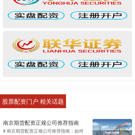
股票配资门户 相关话题
南京期货配资正规公司推荐指南
# 南京期货配资正规公司推荐指南：如何