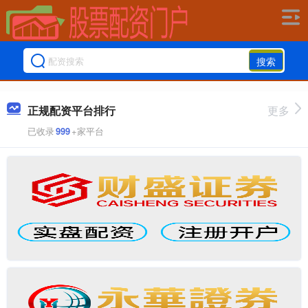
搜索
正规配资平台排行
更多
已收录
999
+家平台