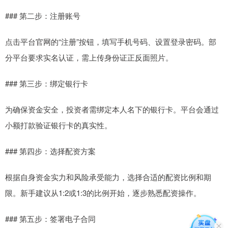
### 第二步：注册账号
点击平台官网的“注册”按钮，填写手机号码、设置登录密码。部
分平台要求实名认证，需上传身份证正反面照片。
### 第三步：绑定银行卡
为确保资金安全，投资者需绑定本人名下的银行卡。平台会通过
小额打款验证银行卡的真实性。
### 第四步：选择配资方案
根据自身资金实力和风险承受能力，选择合适的配资比例和期
限。新手建议从1:2或1:3的比例开始，逐步熟悉配资操作。
### 第五步：签署电子合同