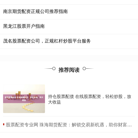
南京期货配资正规公司推荐指南
黑龙江股票开户指南
茂名股票配资公司，正规杠杆炒股平台服务
推荐阅读
持仓股票配债 在线股票配资，轻松炒股，放
大收益
​股票配资专业网 珠海期货配资：解锁交易新机遇，助你财富倍增