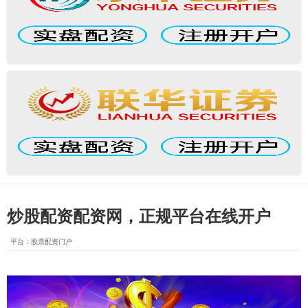
炒股配资配资网，正规平台在线开户
平台：股票配资门户