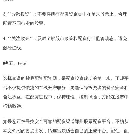
3. **分散投资**：不要将所有配资资金集中在单只股票上，合理
配置不同行业的股票。
4. **关注政策**：及时了解股市政策和配资行业监管动态，避免
触碰红线。
## 五、结语
选择靠谱的炒股配资配资网，是配资投资成功的第一步。正规平
台不仅提供便捷的在线开户服务，更能保障投资者的资金安全和
合法权益。在配资过程中，保持理性、控制风险，方能在股市中
行稳致远。
如果您正在寻找安全可靠的配资渠道郑州股票配资平台，不妨从
本文介绍的要点出发，筛选出最适合自己的正规平台。记住：配