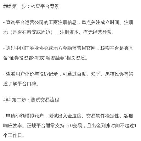
### 第一步：核查平台背景
- 查询平台运营公司的工商注册信息，重点关注成立时间、注册
地（是否在泰安或周边）、注册资本、有无经营异常。
- 通过中国证券业协会或地方金融监管局官网，核实平台是否具
备“证券投资咨询”或“融资融券”相关资质。
- 查看用户评价与投诉记录，可通过百度、知乎、黑猫投诉等渠
道了解平台口碑。
### 第二步：测试交易流程
- 申请小额模拟账户，测试出入金速度、交易软件稳定性、客服
响应效率。正规平台通常支持T+0交易，且出金到账时间不超过1
个工作日。