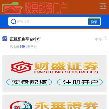
搜索
正规配资平台排行
更多
已收录
999
+家平台