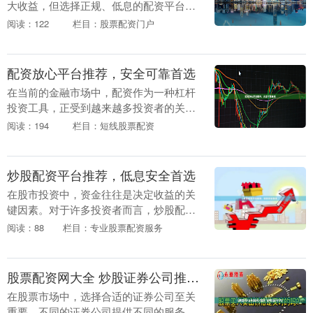
大收益，但选择正规、低息的配资平台至
关重要。对于黑龙江的投资者而言专业股
阅读：122
栏目：股票配资门户
票配资服务，如何在众多平台中筛选出安
全可靠、费率合理....
配资放心平台推荐，安全可靠首选
在当前的金融市场中，配资作为一种杠杆
投资工具，正受到越来越多投资者的关
注。然而，面对市场上众多的配资平台，
阅读：194
栏目：短线股票配资
如何选择一个既安全又可靠的平台，成为
投资者最关心的问题....
炒股配资平台推荐，低息安全首选
在股市投资中，资金往往是决定收益的关
键因素。对于许多投资者而言，炒股配资
成为放大收益、把握机会的重要工具。然
阅读：88
栏目：专业股票配资服务
而，面对市场上众多的配资平台短线股票
配资，如何选择一....
股票配资网大全 炒股证券公司推荐：选择最适合你的平台
在股票市场中，选择合适的证券公司至关
重要。不同的证券公司提供不同的服务、