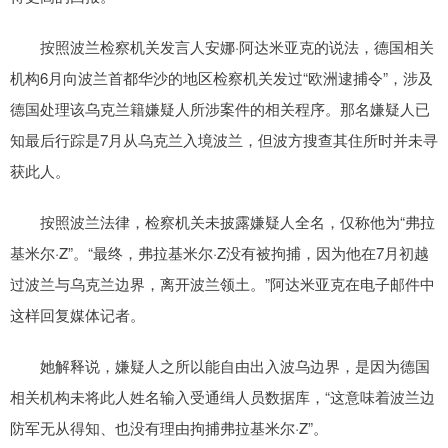
按照波兰检察机关发言人安娜·阿达米亚克的说法，德国相关
机构6月向波兰首都华沙的地区检察机关发过“欧洲逮捕令”，涉及
德国处理该乌克兰籍嫌疑人所涉案件的相关程序。那名嫌疑人已
知最后行踪是7月从乌克兰入境波兰，但波方搜查其住所时并未寻
获此人。
按照波兰法律，检察机关未披露嫌疑人全名，仅称他为“弗拉
基米尔·Z”。“最终，弗拉基米尔·Z没有被拘捕，因为他在7月初越
过波兰与乌克兰边界，离开波兰领土。”阿达米亚克在电子邮件中
这样回复媒体记者。
她解释说，嫌疑人之所以能自由出入波乌边界，是因为德国
相关机构未将此人姓名输入受通缉人员数据库，“这意味着波兰边
防军无从得知、也没有理由拘捕弗拉基米尔·Z”。