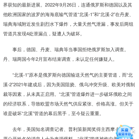
界获知的最新进展。2022年9月26日，连通俄罗斯和德国以及其
他欧洲国家的波罗的海海底输气管道“北溪-1”和“北溪-2”在丹麦、
瑞典海域附近发生剧烈水下爆炸，大量天然气泄漏，事发后两组
管道共发现4处泄漏点，疑遭人为破坏。
事后，德国、丹麦、瑞典等当事国拒绝俄罗斯加入调查。
丹、瑞两国今年2月宣布结束调查，未认定任何嫌疑人。
“北溪-1”原本是俄罗斯向德国输送天然气的主要管道，而“北
溪-2”2021年建成后，因为美国阻挠、俄乌冲突升级、欧美对俄制
裁等因素，从未真正启用。“北溪”管道爆炸进一步破坏俄欧之间
的经济联系，导致欧盟市场天然气供应紧张、价格高涨。但关于
谁是破坏“北溪”管道的幕后黑手，至今疑云重重。
去年，美国知名调查记者、普利策新闻奖得主西摩·赫什以不
愿公开姓名的消息人士为来源爆料，“北溪”管道被炸由美国情报