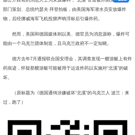
部门策划、总统约瑟夫·拜登拍板，由美国海军潜水员安放爆炸
物，后经挪威海军飞机投掷声呐浮标后引爆炸药。
然而，美国和德国媒体则以美、德官员为消息源称，爆炸可
能由一个乌克兰团体制造，且乌克兰政府不一定知晓。
德方去年7月通报联合国安理会，其调查发现一艘游艇上有炸
药痕迹，怀疑那艘游艇可能被用于运送炸药以实施对“北溪”的破
坏。
（原标题为《德国通缉涉嫌破坏“北溪”的乌克兰人 波兰：来
过，跑了）